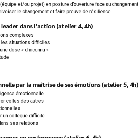
 (équipe et/ou projet) en posture d’ouverture face au changemen
ivoiser le changement et faire preuve de résilience
leader dans l’action (atelier 4, 4h)
tions complexes
es situations difficiles
c une dose « d’inconnu »
itude
elle par la maîtrise de ses émotions (atelier 5, 4h
lligence émotionnelle
er celles des autres
tionnelles
 un collègue difficile
dans ses relations
gagner en performance (atelier 6, 4h)