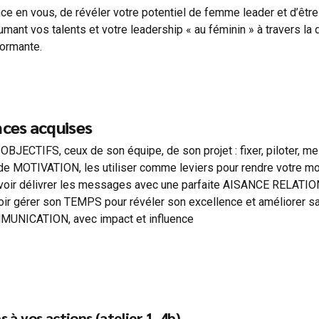
e en vous, de révéler votre potentiel de femme leader et d’être
umant vos talents et votre leadership « au féminin » à travers l
formante.
ces acquises
 OBJECTIFS, ceux de son équipe, de son projet : fixer, piloter, m
de MOTIVATION, les utiliser comme leviers pour rendre votre mo
 savoir délivrer les messages avec une parfaite AISANCE REL
oir gérer son TEMPS pour révéler son excellence et améliorer 
OMMUNICATION, avec impact et influence
s à vos actions (atelier 1, 4h)