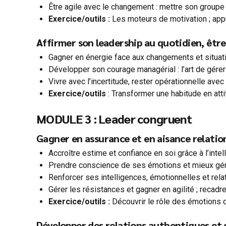
Être agile avec le changement : mettre son groupe
Exercice/outils :
Les moteurs de motivation ; appr
Affirmer son leadership au quotidien, être 
Gagner en énergie face aux changements et situa
Développer son courage managérial : l’art de gérer l
Vivre avec l’incertitude, rester opérationnelle ave
Exercice/outils
: Transformer une habitude en att
MODULE 3 : Leader congruent
Gagner en assurance et en aisance relationn
Accroître estime et confiance en soi grâce à l’inte
Prendre conscience de ses émotions et mieux gér
Renforcer ses intelligences, émotionnelles et rela
Gérer les résistances et gagner en agilité ; recadrer
Exercice/outils :
Découvrir le rôle des émotions 
Développer des relations authentiques et 