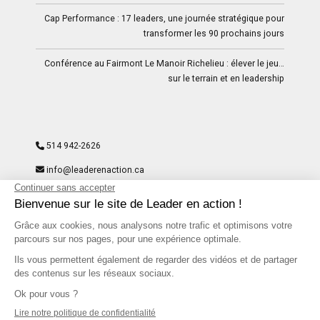
Cap Performance : 17 leaders, une journée stratégique pour
transformer les 90 prochains jours
Conférence au Fairmont Le Manoir Richelieu : élever le jeu…
sur le terrain et en leadership
514 942-2626
info@leaderenaction.ca
9297-8204 Quebec Inc
204, rue du St-Sacrement – Suite 300- Montréal, QC H2Y
1W8
Facebook
LinkedIn
Instagram