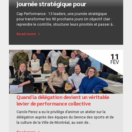
journée stratégique pour
transformer les 90 prochains jours-
Cap Performance : 13 leaders, une journée stratégique
6 mars 2026
pour transformer les 90 prochains jours Un objectif clair :
reprendre le contrôle, structurer leurs priorités et passer à
l’action avec méthode. La plus récente édition de Cap
Read more
Performance a réuni des gestionnaires et dirigeants
déterminés à travailler sur leur entreprise et non
seulement dans leur entreprise. Une nuance majeure pour
quiconque vise...
11
FÉV
Quand la délégation devient un véritable
levier de performance collective
Carole Perez a eu le privilège d’animer un atelier sur la
délégation auprès des équipes du Service des sports et de
la culture de la Ville de Montréal, au sein de
l’Arrondissement de Lachine. Un groupe engagé.Des
Read more