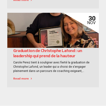
échanges francs.Et surtout, une réalité terrain abordée
sans détour. Une délégation loin des manuels théoriques
Dans un contexte...
30
NOV
Graduation de Christophe Lafond : un
leadership qui prend de la hauteur
Carole Perez tient à souligner avec fierté la graduation de
Christophe Lafond, un leader qui a choisi de s’engager
pleinement dans un parcours de coaching exigeant,
structuré et orienté résultats. Au-delà de la complétion d’un
Read more
programme, c’est une véritable transformation
professionnelle qui s’est opérée. Christophe Lafond a
travaillé avec rigueur sur trois leviers stratégiques :...