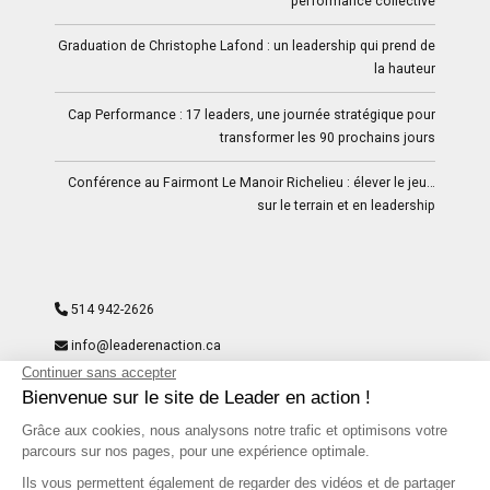
performance collective
Graduation de Christophe Lafond : un leadership qui prend de
la hauteur
Cap Performance : 17 leaders, une journée stratégique pour
transformer les 90 prochains jours
Conférence au Fairmont Le Manoir Richelieu : élever le jeu…
sur le terrain et en leadership
514 942-2626
info@leaderenaction.ca
9297-8204 Quebec Inc
204, rue du St-Sacrement – Suite 300- Montréal, QC H2Y
1W8
Facebook