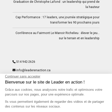
Graduation de Christophe Lafond : un leadership qui prend de
la hauteur
Cap Performance : 17 leaders, une journée stratégique pour
transformer les 90 prochains jours
Conférence au Fairmont Le Manoir Richelieu : élever le jeu…
sur le terrain et en leadership
514 942-2626
info@leaderenaction.ca
9297-8204 Quebec Inc
204, rue du St-Sacrement – Suite 300- Montréal, QC H2Y
1W8
Facebook
LinkedIn