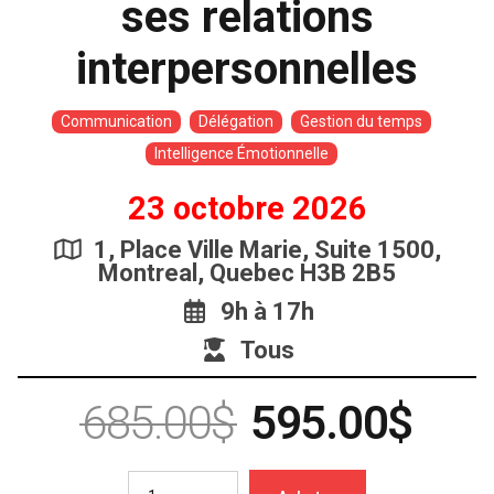
ses relations
interpersonnelles
Communication
Délégation
Gestion du temps
Intelligence Émotionnelle
23 octobre 2026
1, Place Ville Marie, Suite 1500,
Montreal, Quebec H3B 2B5
9h à 17h
Tous
Le
Le
685.00
$
595.00
$
prix
prix
initial
actu
était :
est :
Quantity