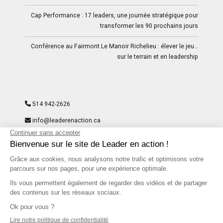
Cap Performance : 17 leaders, une journée stratégique pour
transformer les 90 prochains jours
Conférence au Fairmont Le Manoir Richelieu : élever le jeu…
sur le terrain et en leadership
514 942-2626
info@leaderenaction.ca
9297-8204 Quebec Inc
204, rue du St-Sacrement – Suite 300- Montréal, QC H2Y
1W8
Facebook
LinkedIn
Instagram